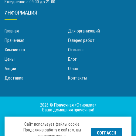
Ежедневно с 09:00 до 21:00
ИНФОРМАЦИЯ
Главная
Для организаций
Прачечная
Галерея работ
Химчистка
Отзывы
Цены
Блог
Акции
О нас
Доставка
Контакты
2026 © Прачечная «Стиралка»
Ваша домашняя прачечная!
Сайт использует файлы cookie.
Продолжив работу с сайтом, вы
СОГЛАСЕН
Политика конфиденциальности
соглашаетесь с