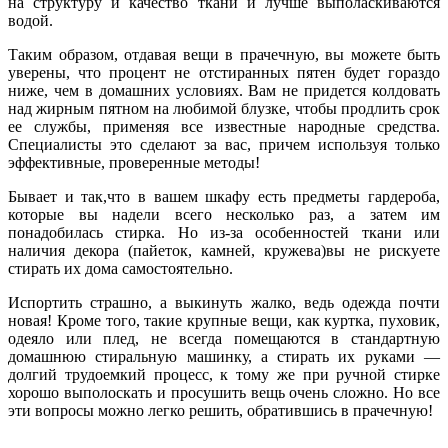
на структуру и качество ткани и лучше выполаскиваются
водой.
Таким образом, отдавая вещи в прачечную, вы можете быть
уверены, что процент не отстиранных пятен будет гораздо
ниже, чем в домашних условиях. Вам не придется колдовать
над жирным пятном на любимой блузке, чтобы продлить срок
ее службы, применяя все известные народные средства.
Специалисты это сделают за вас, причем используя только
эффективные, проверенные методы!
Бывает и так,что в вашем шкафу есть предметы гардероба,
которые вы надели всего несколько раз, а затем им
понадобилась стирка. Но из-за особенностей ткани или
наличия декора (пайеток, камней, кружева)вы не рискуете
стирать их дома самостоятельно.
Испортить страшно, а выкинуть жалко, ведь одежда почти
новая! Кроме того, такие крупные вещи, как куртка, пуховик,
одеяло или плед, не всегда помещаются в стандартную
домашнюю стиральную машинку, а стирать их руками —
долгий трудоемкий процесс, к тому же при ручной стирке
хорошо выполоскать и просушить вещь очень сложно. Но все
эти вопросы можно легко решить, обратившись в прачечную!