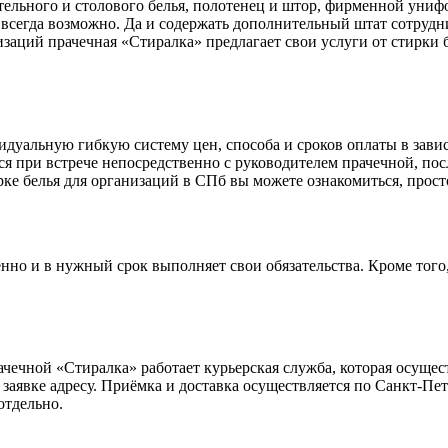
остельного и столового белья, полотенец и штор, фирменной уни
не всегда возможно. Да и содержать дополнительный штат сотру
ций прачечная «Стиралка» предлагает свои услуги от стирки бел
уальную гибкую систему цен, способа и сроков оплаты в зависим
ся при встрече непосредственно с руководителем прачечной, п
рке белья для организаций в СПб вы можете ознакомиться, прос
венно и в нужный срок выполняет свои обязательства. Кроме то
прачечной «Стиралка» работает курьерская служба, которая осу
заявке адресу. Приёмка и доставка осуществляется по Санкт-Пет
отдельно.