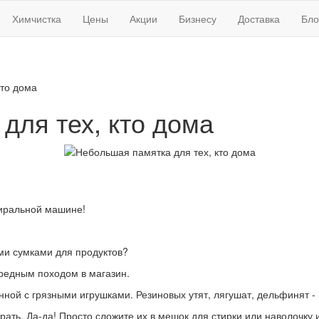
Химчистка
Цены
Акции
Бизнесу
Доставка
Бло
кто дома
для тех, кто дома
тиральной машине!
ми сумками для продуктов?
ередным походом в магазин.
нной с грязными игрушками. Резиновых утят, лягушат, дельфинят - в
рать. Да-да! Просто сложите их в мешок для стирки или наволочку 