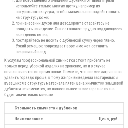
для повседневного очищения дубленки от пыли и грязи
используйте только мягкую щетку, например из
натурального каучука, чтобы минимально воздействовать
на структуру кожи;
при нанесении духов или дезодоранта старайтесь не
попадать на изделие. Они оставляют трудно поддающиеся
выведению пятна;
постарайтесь не носить с дубленкой сумку через плечо.
Узкий ремешок повреждает ворс и может оставить
некрасивый след.
К услугам профессиональной химчистки стоит прибегать не
только перед уборкой изделия на хранение, но и в случае
появления пятен во время носки. Помните, что свежее загрязнение
удалить гораздо проще, к тому же при выведении застарелых и
въевшихся в структуру материала пятен цена химчистки замшевой
дубленки не изменится, но шансов вывести застарелые пятна
будет значительно меньше.
Стоимость химчистки дубленок
Наименование
Цена, руб.